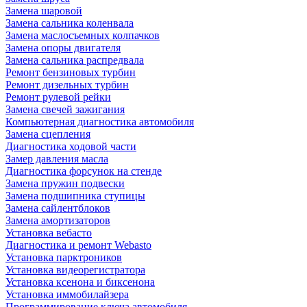
Замена шаровой
Замена сальника коленвала
Замена маслосъемных колпачков
Замена опоры двигателя
Замена сальника распредвала
Ремонт бензиновых турбин
Ремонт дизельных турбин
Ремонт рулевой рейки
Замена свечей зажигания
Компьютерная диагностика автомобиля
Замена сцепления
Диагностика ходовой части
Замер давления масла
Диагностика форсунок на стенде
Замена пружин подвески
Замена подшипника ступицы
Замена сайлентблоков
Замена амортизаторов
Установка вебасто
Диагностика и ремонт Webasto
Установка парктроников
Установка видеорегистратора
Установка ксенона и биксенона
Установка иммобилайзера
Программирование ключа автомобиля