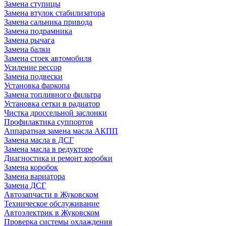
Замена ступицы
Замена втулок стабилизатора
Замена сальника привода
Замена подрамника
Замена рычага
Замена балки
Замена стоек автомобиля
Усиление рессор
Замена подвески
Установка фаркопа
Замена топливного фильтра
Установка сетки в радиатор
Чистка дроссельной заслонки
Профилактика суппортов
Аппаратная замена масла АКПП
Замена масла в ДСГ
Замена масла в редукторе
Диагностика и ремонт коробки
Замена коробок
Замена вариатора
Замена ДСГ
Автозапчасти в Жуковском
Техническое обслуживание
Автоэлектрик в Жуковском
Проверка системы охлаждения