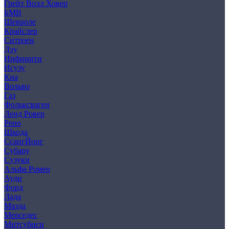
Грейт Волл Ховер
БМВ
Шевроле
Крайслер
Ситроен
Дэу
Инфинити
Исузу
Киа
Вольво
Газ
Фольксваген
Ленд Ровер
Рено
Шкода
СсангЙонг
Субару
Сузуки
Альфа Ромео
Ауди
Форд
Лада
Мазда
Мерседес
Митсубиси