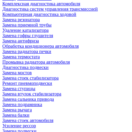
Комплексная диагностика автомобиля
Диагностика систем управления трансмиссией
Компьютерная диагностика ходовой
Замена резонатора
Замена приемной трубы
Удаление катализатора
Замена гофры глушителя
Замена антифриза
Обработка кондиционера автомобиля
Замена радиатора печки
Замена термостата
Промывка радиатора автомобиля
Диагностика подвески
Замена мостов
Замена стоек стабилизатора
Ремонт пневмоподвески
Замена ступицы
Замена втулок стабилизатора
Замена сальника привода
Замена подрамника
Замена рычага
Замена балки
Замена стоек автомобиля
Усиление рессор
Замена подвески