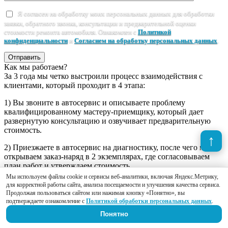
Я согласен на обработку моих персональных данных для обработки
заявки, обратного звонка, консультации и предварительной оценки
стоимости ремонта автомобиля. Ознакомлен с
Политикой
конфиденциальности
и
Согласием на обработку персональных данных
.
Отправить
Как мы работаем?
За 3 года мы четко выстроили процесс взаимодействия с
клиентами, который проходит в 4 этапа:
1) Вы звоните в автосервис и описываете проблему
квалифицированному мастеру-приемщику, который дает
развернутую консультацию и озвучивает предварительную
стоимость.
2) Приезжаете в автосервис на диагностику, после чего мы
открываем заказ-наряд в 2 экземплярах, где согласовываем
план работ и утверждаем стоимость.
Мы используем файлы cookie и сервисы веб-аналитики, включая Яндекс.Метрику,
3) Наши специалисты реализуют намеченный план,
для корректной работы сайта, анализа посещаемости и улучшения качества сервиса.
предоставляя Вам фотоотчет о проделанной работе. Если по
Продолжая пользоваться сайтом или нажимая кнопку «Понятно», вы
ходу ремонта окажется, что автомобиль нуждается в
подтверждаете ознакомление с
Политикой обработки персональных данных
.
дополнительном ремонте, это предварительно обговаривается
Понятно
с Вами.