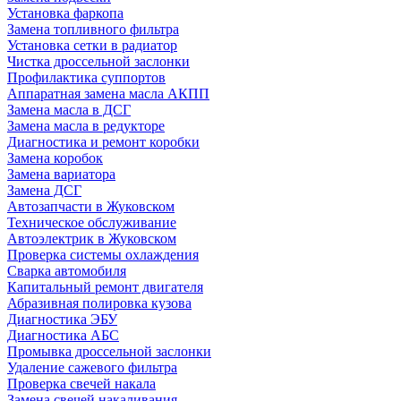
Установка фаркопа
Замена топливного фильтра
Установка сетки в радиатор
Чистка дроссельной заслонки
Профилактика суппортов
Аппаратная замена масла АКПП
Замена масла в ДСГ
Замена масла в редукторе
Диагностика и ремонт коробки
Замена коробок
Замена вариатора
Замена ДСГ
Автозапчасти в Жуковском
Техническое обслуживание
Автоэлектрик в Жуковском
Проверка системы охлаждения
Сварка автомобиля
Капитальный ремонт двигателя
Абразивная полировка кузова
Диагностика ЭБУ
Диагностика АБС
Промывка дроссельной заслонки
Удаление сажевого фильтра
Проверка свечей накала
Замена свечей накаливания